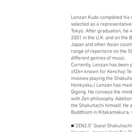
Lenzan Kudo completed his st
selected as a representative
Tokyo. After graduation, he 
2001 in the U.K. and on the
Japan and other Asian count
range of repertoire on the 
different genres of music.
Currently, Lenzan has been 
ofZen known for Kenchoji Temp
involves playing the Shakuha
Honkyoku.) Lenzan has maste
Qigong. He conveys the mind
with Zen philosophy. Additi
the Shakuhachi himself. He a
Buddhism in Kitakamakura, w
■”ZEN2.0” Guest Shakuhachi 