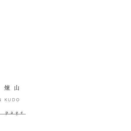
 煉山​
N KUDO
t page