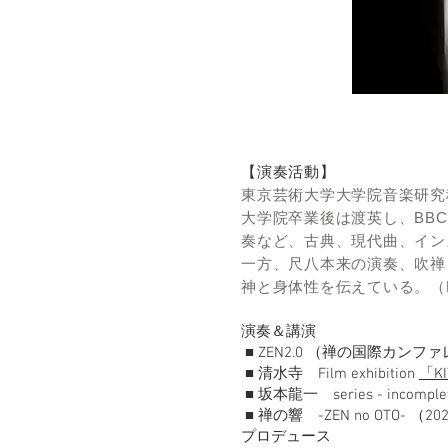
【演奏活動】
東京芸術大学大学院音楽研究
大学院卒業後は渡英し、BB
奏など、古典、現代曲、イン
一方、尺八本来の演奏、吹禅
神と身体性を伝えている。（H
演奏＆講演
■ ZEN2.0 （禅の国際カンフ
■ 清水寺 Film exhibition
「KIY
■ 坂本龍一 series - incomplet
■ 禅の響 -ZEN no OTO- （2
プロデュース