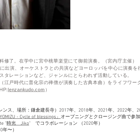
科修了。在学中に宮中桃華楽堂にて御前演奏。（宮内庁主催）
Cに出演、オーケストラとの共演などヨーロッパを中心に演奏を
スタレーションなど、ジャンルにとらわれず活動している。
（江戸時代に普化宗の禅僧が演奏した古典本曲）をライフワー
P:
lenzankudo.com
）
ァレンス、場所：鎌倉建長寺）2017年、2018年、2021年、2022年、2
OMIZU - Cycle of blessings」
オープニングとクロージング曲で参加 
e "
時光 Jiko
" でコラボレーション （2020年）
020年〜）