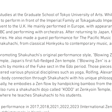
udies at the Graduate School of Tokyo University of Arts. Whil
 to perform in front of the Imperial Family at Tokagakudo Imper
went to the U.K. He mainly performed in Europe, with appearan
 BBC and performing with orchestras. After returning to Japa
ries. He also made a guest performance for The Pacific Music 
Shakuhachi, from classical Honkyoku to contemporary music, 
promoting Shakuhachi's original performance style, "Blowing Z
le, Japan's first full-fledged Zen temple. ("Blowing Zen" is a 
chi by monks of the Fuke sect in the Edo period. Those pieces 
red various physical disciplines such as yoga, Rolfing, Alexa
-body connection through Shakuhachi with his unique philoso
onally, he embodies a Zen flow by handpicking bamboo from th
lso runs a shakuhachi dojo called "KODO" at Zenkyoin Temple, 
here he teaches Shakuhachi to his students.
performance in 2017,2018,2021,2022,2023 (International Zen