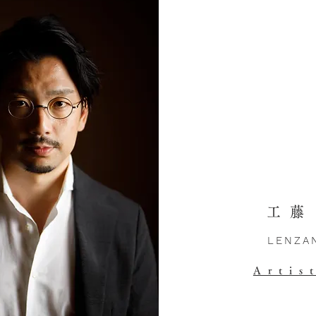
工藤
LENZA
Artis