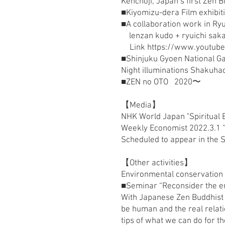
Kenchoji, Japan’s first Zen
■Kiyomizu-dera Film exhibi
■A collaboration work in Ry
lenzan kudo + ryuichi sa
Link
https://www.youtub
■Shinjuku Gyoen National G
Night illuminations Shakuha
■ZEN no OTO 2020〜
【Media】
NHK World Japan "Spiritual 
Weekly Economist 2022.3.1 "
Scheduled to appear in the S
【Other activities】
Environmental conservation a
■Seminar “Reconsider the en
With Japanese Zen Buddhist 
be human and the real relati
tips of what we can do for th