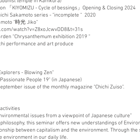
 Buddhist temple in Kamkura)
tion 「KIYOMIZU - Cycle of bessings」Opening & Closing 2024
uichi Sakamoto series - "incomplete " 2020
kamoto "時光 Jiko"
e.com/watch?v=Z8xoJcwvDD8&t=31s
arden “Chrysanthemum exhibition 2019 “
chi performance and art produce
Explorers - Blowing Zen"
Passionate People 19" (in Japanese)
eptember issue of the monthly magazine "Chichi Zuiso".
ctivities
vironmental issues from a viewpoint of Japanese culture”
philosophy, this seminar offers new understandings of Enviro
onship between capitalism and the environment. Through the s
e environment in our daily life.