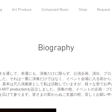
hy
Art Produce
Composed Music
Shop
Request
Biography
を通して、幸運にも、演奏だけに限らず、公演企画、演出、プロ
した。それは一重に演奏だけではなく、イベント会場に入る前から
。基本は尺八演奏家として私は活動していますが、様々な形でお声
AN ART productionを設立しました。演奏の他、イベントの企
を広げて参ります。皆さまの変わらぬご支援の程、宜しくお願い申